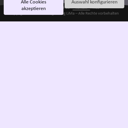
Alle Cookies
Auswahl konfigurieren
Impressum
Datenschutz
Kontakt
AGB
akzeptieren
Copyright © 2023 Stillbegleitung LiMa – Alle Rechte vorbehalten