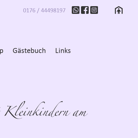
0176 / 44498197
p
Gästebuch
Links
it Kleinkindern am